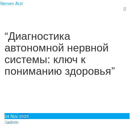
Skip
Nerven Arzt
to
content
“Диагностика
автономной нервной
системы: ключ к
пониманию здоровья”
24
Nov
2025
admin