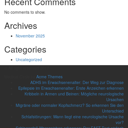
Recent Comments
No comments to show.
Archives
November 2025
Categories
Uncategorized
© All right reserved 2017
Medical Circle by
Acme Themes
ADHS im Erwachsenenalter: Der Weg zur Diagnose
Epilepsie im Erwachsenenalter: Erste Anzeichen erkennen
Kribbeln in Armen und Beinen: Mögliche neurologische
Ursachen
Migräne oder normaler Kopfschmerz? So erkennen Sie den
Unterschied
Schlafstörungen: Wann liegt eine neurologische Ursache
vor?