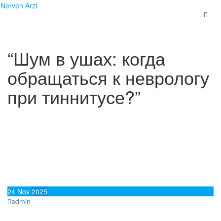
Skip
Nerven Arzt
to
content
“Шум в ушах: когда
обращаться к неврологу
при тиннитусе?”
24
Nov
2025
admin