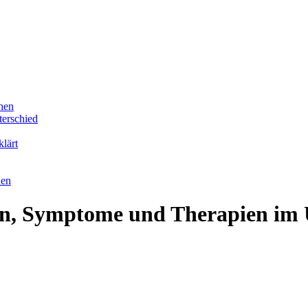
hen
erschied
lärt
hen
en, Symptome und Therapien im 