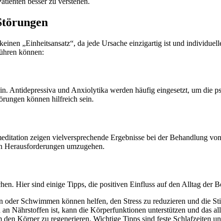
tienten besser zu verstehen.
Störungen
nen „Einheitsansatz“, da jede Ursache einzigartig ist und individuelle
führen können:
ein. Antidepressiva und Anxiolytika werden häufig eingesetzt, um di
rungen können hilfreich sein.
editation zeigen vielversprechende Ergebnisse bei der Behandlung vo
len Herausforderungen umzugehen.
en. Hier sind einige Tipps, die positiven Einfluss auf den Alltag der 
oder Schwimmen können helfen, den Stress zu reduzieren und die St
an Nährstoffen ist, kann die Körperfunktionen unterstützen und das al
m den Körper zu regenerieren. Wichtige Tipps sind feste Schlafzeiten