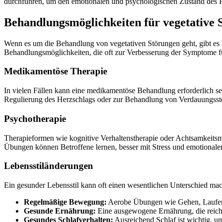
durchführen, um den emotionalen und psychologischen Zustand des Pa
Behandlungsmöglichkeiten für vegetative 
Wenn es um die Behandlung von vegetativen Störungen geht, gibt es kei
Behandlungsmöglichkeiten, die oft zur Verbesserung der Symptome 
Medikamentöse Therapie
In vielen Fällen kann eine medikamentöse Behandlung erforderlich s
Regulierung des Herzschlags oder zur Behandlung von Verdauungsstö
Psychotherapie
Therapieformen wie kognitive Verhaltenstherapie oder Achtsamkeitsm
Übungen können Betroffene lernen, besser mit Stress und emotiona
Lebensstiländerungen
Ein gesunder Lebensstil kann oft einen wesentlichen Unterschied mach
Regelmäßige Bewegung:
Aerobe Übungen wie Gehen, Laufen 
Gesunde Ernährung:
Eine ausgewogene Ernährung, die reich 
Gesundes Schlafverhalten:
Ausreichend Schlaf ist wichtig, u