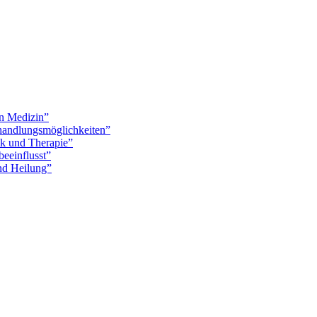
en Medizin”
handlungsmöglichkeiten”
ik und Therapie”
eeinflusst”
nd Heilung”