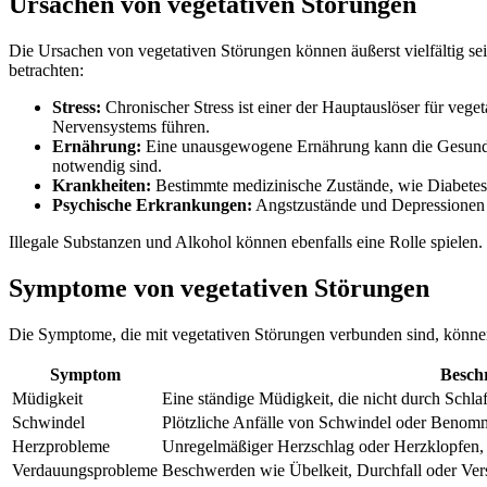
Ursachen von vegetativen Störungen
Die Ursachen von vegetativen Störungen können äußerst vielfältig sei
betrachten:
Stress:
Chronischer Stress ist einer der Hauptauslöser für veg
Nervensystems führen.
Ernährung:
Eine unausgewogene Ernährung kann die Gesundheit
notwendig sind.
Krankheiten:
Bestimmte medizinische Zustände, wie Diabetes
Psychische Erkrankungen:
Angstzustände und Depressionen s
Illegale Substanzen und Alkohol können ebenfalls eine Rolle spiele
Symptome von vegetativen Störungen
Die Symptome, die mit vegetativen Störungen verbunden sind, können
Symptom
Besch
Müdigkeit
Eine ständige Müdigkeit, die nicht durch Schla
Schwindel
Plötzliche Anfälle von Schwindel oder Benomm
Herzprobleme
Unregelmäßiger Herzschlag oder Herzklopfen, d
Verdauungsprobleme
Beschwerden wie Übelkeit, Durchfall oder Vers