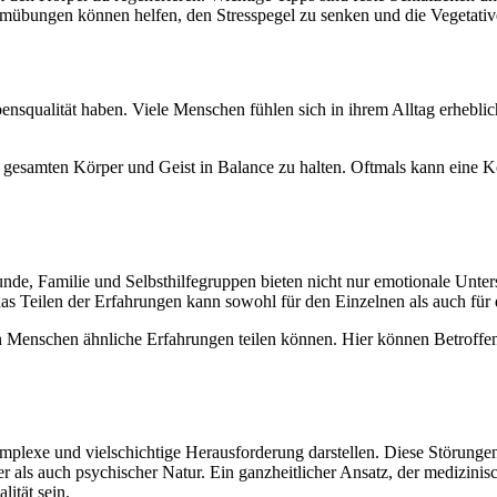
übungen können helfen, den Stresspegel zu senken und die Vegetative
squalität haben. Viele Menschen fühlen sich in ihrem Alltag erheblich 
den gesamten Körper und Geist in Balance zu halten. Oftmals kann eine
de, Familie und Selbsthilfegruppen bieten nicht nur emotionale Unter
 das Teilen der Erfahrungen kann sowohl für den Einzelnen als auch fü
enen Menschen ähnliche Erfahrungen teilen können. Hier können Betrof
omplexe und vielschichtige Herausforderung darstellen. Diese Störung
cher als auch psychischer Natur. Ein ganzheitlicher Ansatz, der mediz
lität sein.