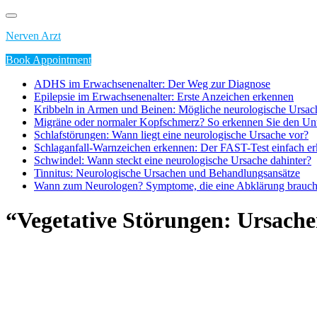
Skip
to
Nerven Arzt
content
Book Appointment
ADHS im Erwachsenenalter: Der Weg zur Diagnose
Epilepsie im Erwachsenenalter: Erste Anzeichen erkennen
Kribbeln in Armen und Beinen: Mögliche neurologische Ursac
Migräne oder normaler Kopfschmerz? So erkennen Sie den Unt
Schlafstörungen: Wann liegt eine neurologische Ursache vor?
Schlaganfall-Warnzeichen erkennen: Der FAST-Test einfach erk
Schwindel: Wann steckt eine neurologische Ursache dahinter?
Tinnitus: Neurologische Ursachen und Behandlungsansätze
Wann zum Neurologen? Symptome, die eine Abklärung brauc
“Vegetative Störungen: Ursach