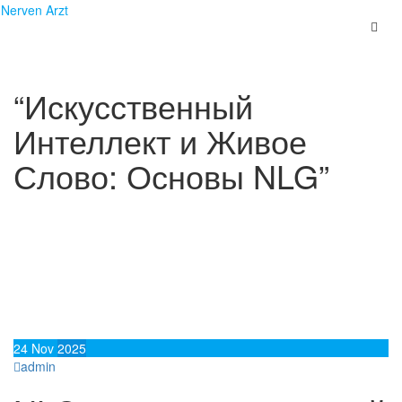
Skip
Nerven Arzt
to
content
“Искусственный
Интеллект и Живое
Слово: Основы NLG”
24
Nov
2025
admin