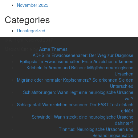
November 2025
Categories
Uncategorized
© All right reserved 2017
Medical Circle by
Acme Themes
ADHS im Erwachsenenalter: Der Weg zur Diagnose
Epilepsie im Erwachsenenalter: Erste Anzeichen erkennen
Kribbeln in Armen und Beinen: Mögliche neurologische
Ursachen
Migräne oder normaler Kopfschmerz? So erkennen Sie den
Unterschied
Schlafstörungen: Wann liegt eine neurologische Ursache
vor?
Schlaganfall-Warnzeichen erkennen: Der FAST-Test einfach
erklärt
Schwindel: Wann steckt eine neurologische Ursache
dahinter?
Tinnitus: Neurologische Ursachen und
Behandlungsansätze