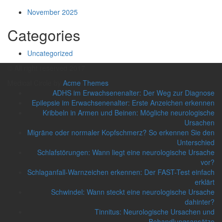
November 2025
Categories
Uncategorized
© All right reserved 2017
Medical Circle by
Acme Themes
ADHS im Erwachsenenalter: Der Weg zur Diagnose
Epilepsie im Erwachsenenalter: Erste Anzeichen erkennen
Kribbeln in Armen und Beinen: Mögliche neurologische
Ursachen
Migräne oder normaler Kopfschmerz? So erkennen Sie den
Unterschied
Schlafstörungen: Wann liegt eine neurologische Ursache
vor?
Schlaganfall-Warnzeichen erkennen: Der FAST-Test einfach
erklärt
Schwindel: Wann steckt eine neurologische Ursache
dahinter?
Tinnitus: Neurologische Ursachen und
Behandlungsansätze