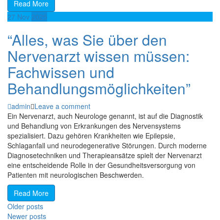
Read More
27
Nov
2025
“Alles, was Sie über den
Nervenarzt wissen müssen:
Fachwissen und
Behandlungsmöglichkeiten”
admin
Leave a comment
Ein Nervenarzt, auch Neurologe genannt, ist auf die Diagnostik
und Behandlung von Erkrankungen des Nervensystems
spezialisiert. Dazu gehören Krankheiten wie Epilepsie,
Schlaganfall und neurodegenerative Störungen. Durch moderne
Diagnosetechniken und Therapieansätze spielt der Nervenarzt
eine entscheidende Rolle in der Gesundheitsversorgung von
Patienten mit neurologischen Beschwerden.
Read More
Posts
Older posts
Newer posts